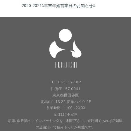
2020-2021⁂年末年始営業日のお知らせ⁂
TEL : 03-5356-7362
住所:〒157-0061
東京都世田谷区
北烏山1-13-22 伊藤ハイツ 1F
営業時間 : 11:00～20:00
定休日 : 不定休
駐車場: 近隣のコインパーキングをご利用下さい。短時間であれば店鋪脇
の道路沿いで積み下ろしが可能です。