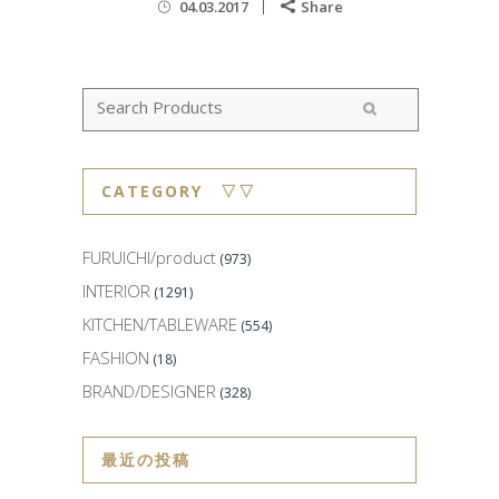
04.03.2017
Share
CATEGORY ▽▽
FURUICHI/product
(973)
INTERIOR
(1291)
KITCHEN/TABLEWARE
(554)
FASHION
(18)
BRAND/DESIGNER
(328)
最近の投稿