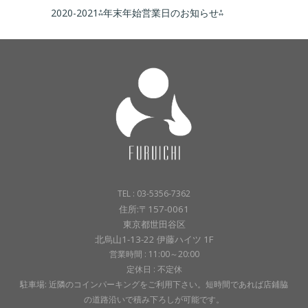
2020-2021⁂年末年始営業日のお知らせ⁂
TEL : 03-5356-7362
住所:〒157-0061
東京都世田谷区
北烏山1-13-22 伊藤ハイツ 1F
営業時間 : 11:00～20:00
定休日 : 不定休
駐車場: 近隣のコインパーキングをご利用下さい。短時間であれば店鋪脇
の道路沿いで積み下ろしが可能です。