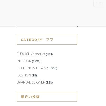
WS
・ABOUT
・CONTACT
CATEGORY ▽▽
FURUICHI/product
(973)
INTERIOR
(1291)
KITCHEN/TABLEWARE
(554)
FASHION
(18)
BRAND/DESIGNER
(328)
最近の投稿