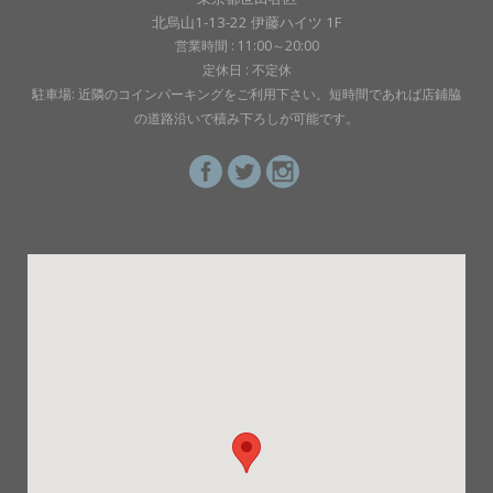
北烏山1-13-22 伊藤ハイツ 1F
営業時間 : 11:00～20:00
定休日 : 不定休
駐車場: 近隣のコインパーキングをご利用下さい。短時間であれば店鋪脇
の道路沿いで積み下ろしが可能です。