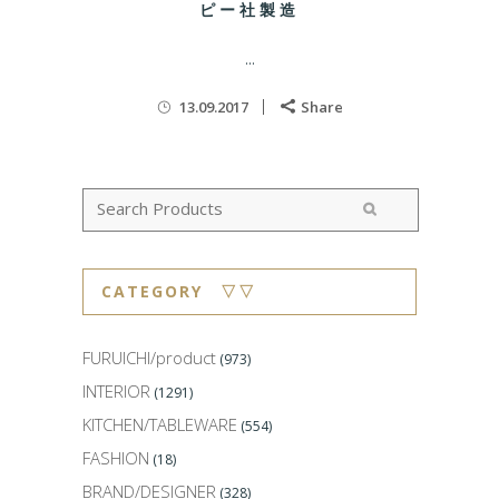
ピー社製造
...
13.09.2017
Share
CATEGORY ▽▽
FURUICHI/product
(973)
INTERIOR
(1291)
KITCHEN/TABLEWARE
(554)
FASHION
(18)
BRAND/DESIGNER
(328)