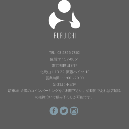
TEL : 03-5356-7362
住所:〒157-0061
東京都世田谷区
北烏山1-13-22 伊藤ハイツ 1F
営業時間 : 11:00～20:00
定休日 : 不定休
駐車場: 近隣のコインパーキングをご利用下さい。短時間であれば店鋪脇
の道路沿いで積み下ろしが可能です。