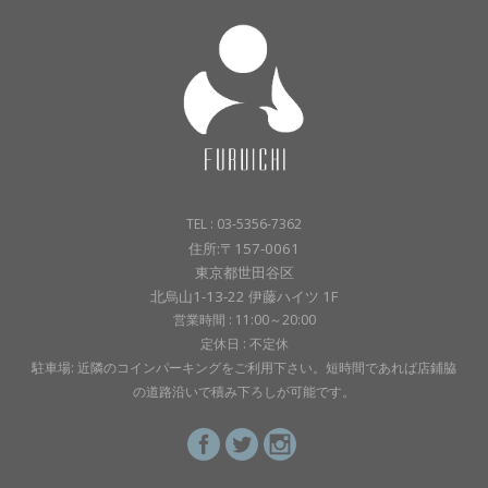
TEL : 03-5356-7362
住所:〒157-0061
東京都世田谷区
北烏山1-13-22 伊藤ハイツ 1F
営業時間 : 11:00～20:00
定休日 : 不定休
駐車場: 近隣のコインパーキングをご利用下さい。短時間であれば店鋪脇
の道路沿いで積み下ろしが可能です。