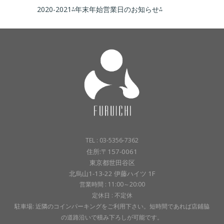
2020-2021⁂年末年始営業日のお知らせ⁂
TEL : 03-5356-7362
住所:〒157-0061
東京都世田谷区
北烏山1-13-22 伊藤ハイツ 1F
営業時間 : 11:00～20:00
定休日 : 不定休
駐車場: 近隣のコインパーキングをご利用下さい。短時間であれば店鋪脇
の道路沿いで積み下ろしが可能です。