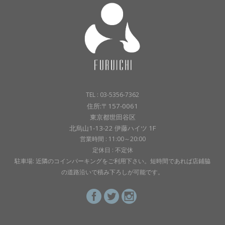
TEL : 03-5356-7362
住所:〒157-0061
東京都世田谷区
北烏山1-13-22 伊藤ハイツ 1F
営業時間 : 11:00～20:00
定休日 : 不定休
駐車場: 近隣のコインパーキングをご利用下さい。短時間であれば店鋪脇
の道路沿いで積み下ろしが可能です。