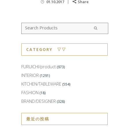
01.10.2017
Share
CATEGORY ▽▽
FURUICHI/product
(973)
INTERIOR
(1291)
KITCHEN/TABLEWARE
(554)
FASHION
(18)
BRAND/DESIGNER
(328)
最近の投稿