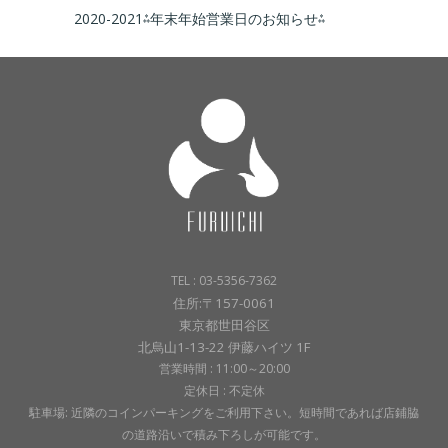
2020-2021⁂年末年始営業日のお知らせ⁂
TEL : 03-5356-7362
住所:〒157-0061
東京都世田谷区
北烏山1-13-22 伊藤ハイツ 1F
営業時間 : 11:00～20:00
定休日 : 不定休
駐車場: 近隣のコインパーキングをご利用下さい。短時間であれば店鋪脇
の道路沿いで積み下ろしが可能です。