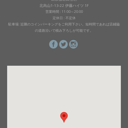
北烏山1-13-22 伊藤ハイツ 1F
営業時間 : 11:00～20:00
定休日 : 不定休
駐車場: 近隣のコインパーキングをご利用下さい。短時間であれば店鋪脇
の道路沿いで積み下ろしが可能です。