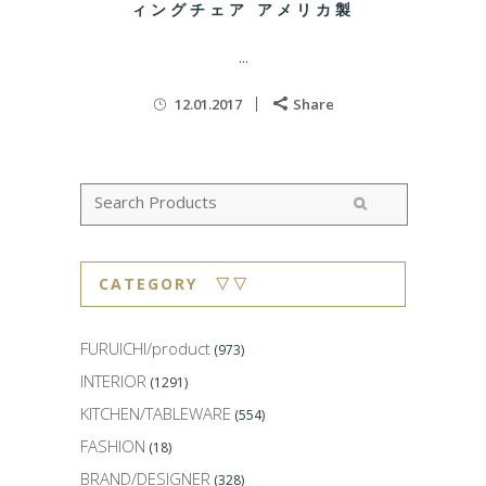
ィングチェア アメリカ製
...
12.01.2017
Share
CATEGORY ▽▽
FURUICHI/product
(973)
INTERIOR
(1291)
KITCHEN/TABLEWARE
(554)
FASHION
(18)
BRAND/DESIGNER
(328)