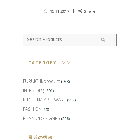
15.11.2017
Share
CATEGORY ▽▽
FURUICHI/product
(973)
INTERIOR
(1291)
KITCHEN/TABLEWARE
(554)
FASHION
(18)
BRAND/DESIGNER
(328)
最近の投稿