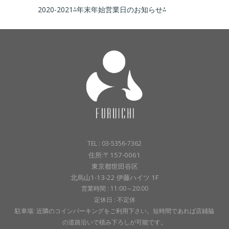
2020-2021⁂年末年始営業日のお知らせ⁂
TEL : 03-5356-7362
住所:〒157-0061
東京都世田谷区
北烏山1-13-22 伊藤ハイツ 1F
営業時間 : 11:00～20:00
定休日 : 不定休
駐車場: 近隣のコインパーキングをご利用下さい。短時間であれば店鋪脇
の道路沿いで積み下ろしが可能です。