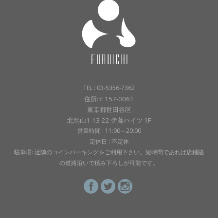
TEL : 03-5356-7362
住所:〒157-0061
東京都世田谷区
北烏山1-13-22 伊藤ハイツ 1F
営業時間 : 11:00～20:00
定休日 : 不定休
駐車場: 近隣のコインパーキングをご利用下さい。短時間であれば店鋪脇
の道路沿いで積み下ろしが可能です。