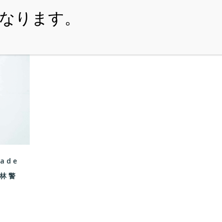
・ITEM
・SHOPPING-GUIDE
・REUSE
・NE
made
森林警