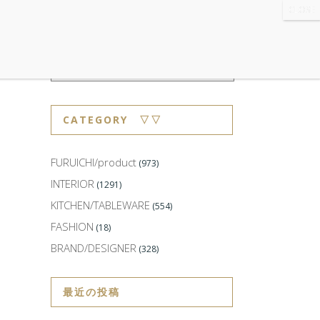
WS
・ABOUT
・CONTACT
CATEGORY ▽▽
FURUICHI/product
(973)
INTERIOR
(1291)
KITCHEN/TABLEWARE
(554)
FASHION
(18)
BRAND/DESIGNER
(328)
最近の投稿