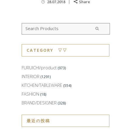
28.07.2018
Share
CATEGORY ▽▽
FURUICHI/product
(973)
INTERIOR
(1291)
KITCHEN/TABLEWARE
(554)
FASHION
(18)
BRAND/DESIGNER
(328)
最近の投稿