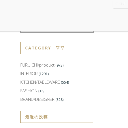
WS
・ABOUT
・CONTACT
CATEGORY ▽▽
FURUICHI/product
(973)
INTERIOR
(1291)
KITCHEN/TABLEWARE
(554)
FASHION
(18)
BRAND/DESIGNER
(328)
最近の投稿