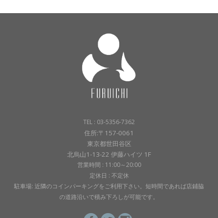
TEL : 03-5356-7362
住所:〒157-0061
東京都世田谷区
北烏山1-13-22 伊藤ハイツ 1F
営業時間 : 11:00～20:00
定休日 : 不定休
駐車場: 近隣のコインパーキングをご利用下さい。短時間であれば店鋪脇
の道路沿いで積み下ろしが可能です。