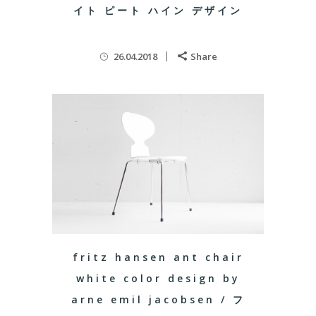
イト ピート ハイン デザイン
26.04.2018
Share
fritz hansen ant chair
white color design by
arne emil jacobsen / フ