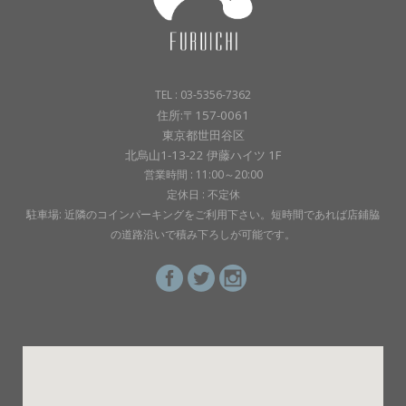
TEL : 03-5356-7362
住所:〒157-0061
東京都世田谷区
北烏山1-13-22 伊藤ハイツ 1F
営業時間 : 11:00～20:00
定休日 : 不定休
駐車場: 近隣のコインパーキングをご利用下さい。短時間であれば店鋪脇
の道路沿いで積み下ろしが可能です。