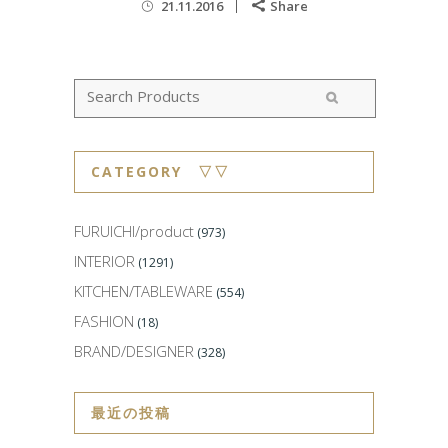
21.11.2016
Share
CATEGORY ▽▽
FURUICHI/product
(973)
INTERIOR
(1291)
KITCHEN/TABLEWARE
(554)
FASHION
(18)
BRAND/DESIGNER
(328)
最近の投稿