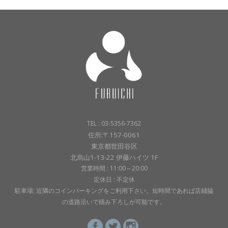
TEL : 03-5356-7362
住所:〒157-0061
東京都世田谷区
北烏山1-13-22 伊藤ハイツ 1F
営業時間 : 11:00～20:00
定休日 : 不定休
駐車場: 近隣のコインパーキングをご利用下さい。短時間であれば店鋪脇
の道路沿いで積み下ろしが可能です。