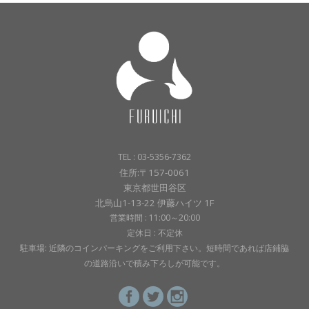
TEL : 03-5356-7362
住所:〒157-0061
東京都世田谷区
北烏山1-13-22 伊藤ハイツ 1F
営業時間 : 11:00～20:00
定休日 : 不定休
駐車場: 近隣のコインパーキングをご利用下さい。短時間であれば店鋪脇
の道路沿いで積み下ろしが可能です。