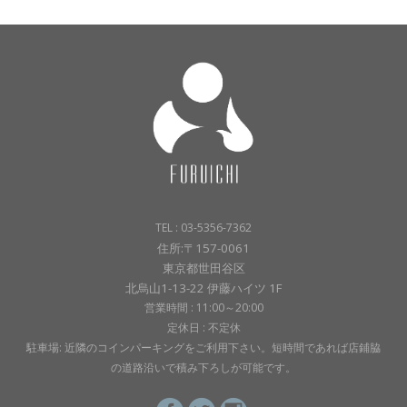
TEL : 03-5356-7362
住所:〒157-0061
東京都世田谷区
北烏山1-13-22 伊藤ハイツ 1F
営業時間 : 11:00～20:00
定休日 : 不定休
駐車場: 近隣のコインパーキングをご利用下さい。短時間であれば店鋪脇
の道路沿いで積み下ろしが可能です。