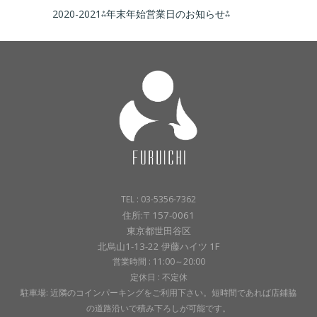
2020-2021⁂年末年始営業日のお知らせ⁂
TEL : 03-5356-7362
住所:〒157-0061
東京都世田谷区
北烏山1-13-22 伊藤ハイツ 1F
営業時間 : 11:00～20:00
定休日 : 不定休
駐車場: 近隣のコインパーキングをご利用下さい。短時間であれば店鋪脇
の道路沿いで積み下ろしが可能です。