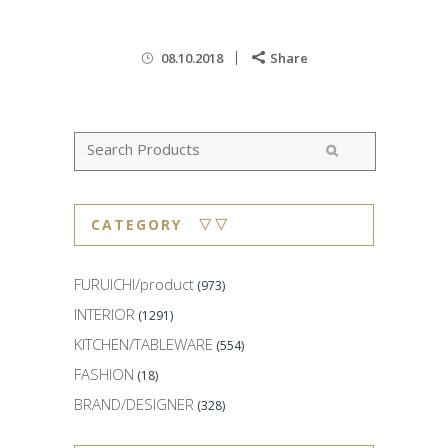
08.10.2018
Share
CATEGORY ▽▽
FURUICHI/product
(973)
INTERIOR
(1291)
KITCHEN/TABLEWARE
(554)
FASHION
(18)
BRAND/DESIGNER
(328)