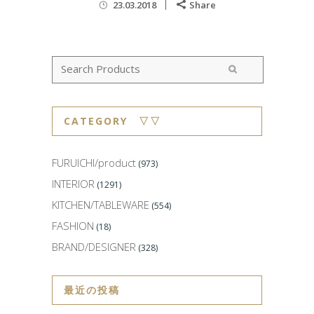
23.03.2018
Share
CATEGORY ▽▽
FURUICHI/product
(973)
INTERIOR
(1291)
KITCHEN/TABLEWARE
(554)
FASHION
(18)
BRAND/DESIGNER
(328)
最近の投稿