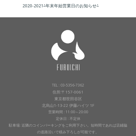
2020-2021⁂年末年始営業日のお知らせ⁂
TEL : 03-5356-7362
住所:〒157-0061
東京都世田谷区
北烏山1-13-22 伊藤ハイツ 1F
営業時間 : 11:00～20:00
定休日 : 不定休
駐車場: 近隣のコインパーキングをご利用下さい。短時間であれば店鋪脇
の道路沿いで積み下ろしが可能です。