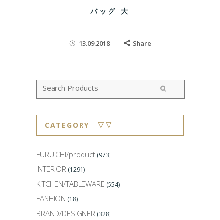
バッグ 大
13.09.2018
Share
CATEGORY ▽▽
FURUICHI/product
(973)
INTERIOR
(1291)
KITCHEN/TABLEWARE
(554)
FASHION
(18)
BRAND/DESIGNER
(328)