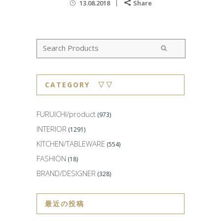
13.08.2018
Share
CATEGORY ▽▽
FURUICHI/product
(973)
INTERIOR
(1291)
KITCHEN/TABLEWARE
(554)
FASHION
(18)
BRAND/DESIGNER
(328)
最近の投稿