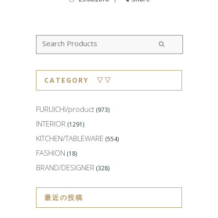
CATEGORY ▽▽
FURUICHI/product
(973)
INTERIOR
(1291)
KITCHEN/TABLEWARE
(554)
FASHION
(18)
BRAND/DESIGNER
(328)
最近の投稿