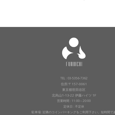
TEL : 03-5356-7362
住所:〒157-0061
東京都世田谷区
北烏山1-13-22 伊藤ハイツ 1F
営業時間 : 11:00～20:00
定休日 : 不定休
駐車場: 近隣のコインパーキングをご利用下さい。短時間で