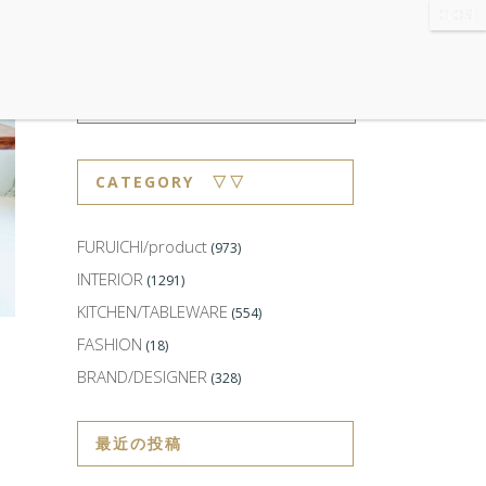
WS
・ABOUT
・CONTACT
CATEGORY ▽▽
FURUICHI/product
(973)
INTERIOR
(1291)
KITCHEN/TABLEWARE
(554)
FASHION
(18)
BRAND/DESIGNER
(328)
最近の投稿