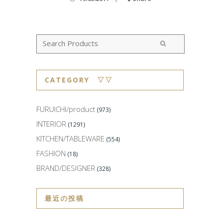
CATEGORY ▽▽
FURUICHI/product
(973)
INTERIOR
(1291)
KITCHEN/TABLEWARE
(554)
FASHION
(18)
BRAND/DESIGNER
(328)
最近の投稿