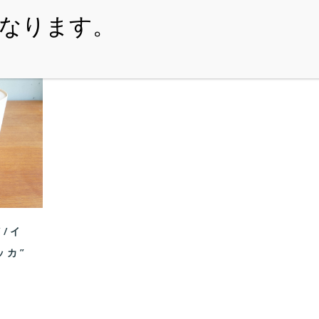
・ITEM
・SHOPPING-GUIDE
・REUSE
・NE
”/イ
ッカ”