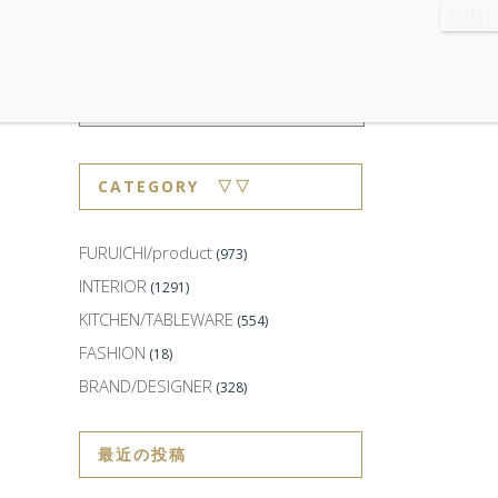
WS
・ABOUT
・CONTACT
CATEGORY ▽▽
FURUICHI/product
(973)
INTERIOR
(1291)
KITCHEN/TABLEWARE
(554)
FASHION
(18)
BRAND/DESIGNER
(328)
最近の投稿