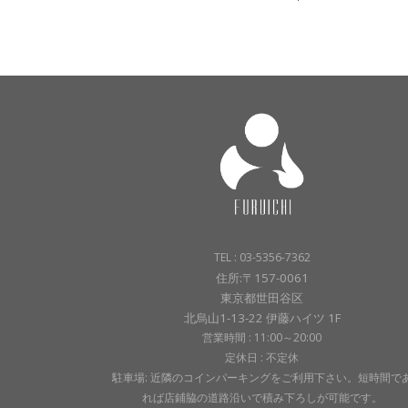
TEL : 03-5356-7362
住所:〒157-0061
東京都世田谷区
北烏山1-13-22 伊藤ハイツ 1F
営業時間 : 11:00～20:00
定休日 : 不定休
駐車場: 近隣のコインパーキングをご利用下さい。短時間で
れば店鋪脇の道路沿いで積み下ろしが可能です。