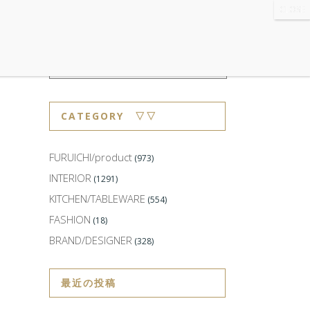
WS
・ABOUT
・CONTACT
CATEGORY ▽▽
FURUICHI/product
(973)
INTERIOR
(1291)
KITCHEN/TABLEWARE
(554)
FASHION
(18)
BRAND/DESIGNER
(328)
最近の投稿