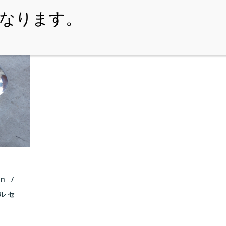
・ITEM
・SHOPPING-GUIDE
・REUSE
・NE
k
n /
ルセ