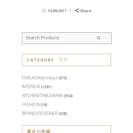
13.09.2017
Share
CATEGORY ▽▽
FURUICHI/product
(973)
INTERIOR
(1291)
KITCHEN/TABLEWARE
(554)
FASHION
(18)
BRAND/DESIGNER
(328)
最近の投稿