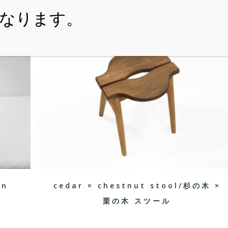
・ITEM
・SHOPPING-GUIDE
・REUSE
・NE
en
cedar × chestnut stool/杉の木 ×
栗の木 スツール