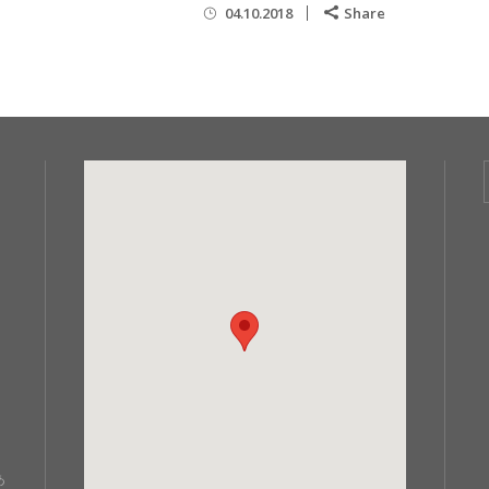
04.10.2018
Share
あ