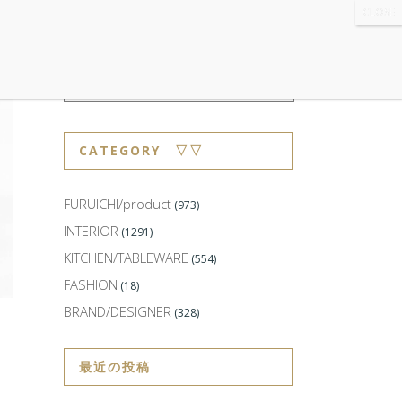
WS
・ABOUT
・CONTACT
CATEGORY ▽▽
FURUICHI/product
(973)
INTERIOR
(1291)
KITCHEN/TABLEWARE
(554)
FASHION
(18)
BRAND/DESIGNER
(328)
最近の投稿