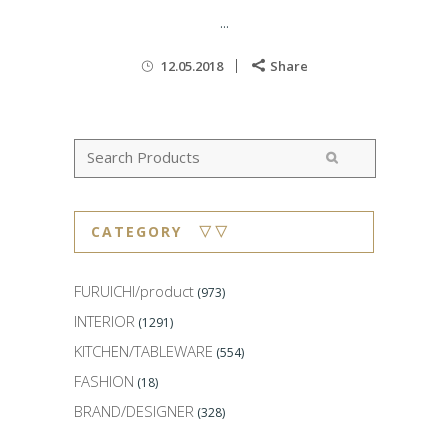
...
12.05.2018
Share
CATEGORY ▽▽
FURUICHI/product
(973)
INTERIOR
(1291)
KITCHEN/TABLEWARE
(554)
FASHION
(18)
BRAND/DESIGNER
(328)