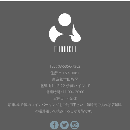
TEL : 03-5356-7362
住所:〒157-0061
東京都世田谷区
北烏山1-13-22 伊藤ハイツ 1F
営業時間 : 11:00～20:00
定休日 : 不定休
駐車場: 近隣のコインパーキングをご利用下さい。短時間であれば店鋪脇
の道路沿いで積み下ろしが可能です。