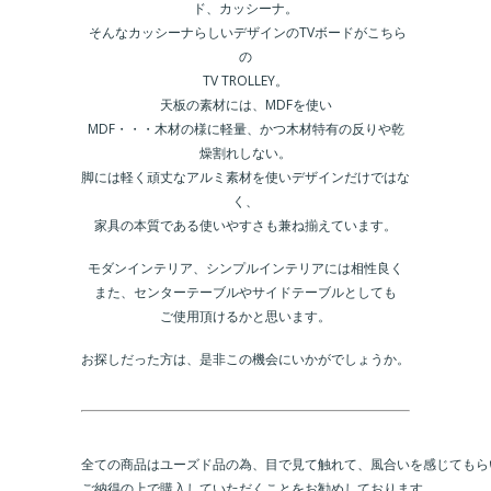
ド、カッシーナ。
そんなカッシーナらしいデザインのTVボードがこちら
の
TV TROLLEY。
天板の素材には、MDFを使い
MDF・・・木材の様に軽量、かつ木材特有の反りや乾
燥割れしない。
脚には軽く頑丈なアルミ素材を使いデザインだけではな
く、
家具の本質である使いやすさも兼ね揃えています。
モダンインテリア、シンプルインテリアには相性良く
また、センターテーブルやサイドテーブルとしても
ご使用頂けるかと思います。
お探しだった方は、是非この機会にいかがでしょうか。
全ての商品はユーズド品の為、目で見て触れて、風合いを感じてもらい
ご納得の上で購入していただくことをお勧めしております。
