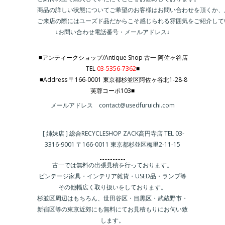
商品の詳しい状態についてご希望のお客様はお問い合わせを頂くか、
ご来店の際にはユーズド品だからこそ感じられる雰囲気をご紹介して
↓お問い合わせ電話番号・メールアドレス↓
■アンティークショップ/Antique Shop 古一 阿佐ヶ谷店
TEL
03-5356-7362
■
■Address 〒166-0001 東京都杉並区阿佐ヶ谷北1-28-8
芙蓉コーポ103■
メールアドレス contact@usedfuruichi.com
[ 姉妹店 ] 総合RECYCLESHOP ZACK高円寺店 TEL 03-
3316-9001 〒166-0011 東京都杉並区梅里2-11-15
古一では無料の出張見積を行っております。
ビンテージ家具・インテリア雑貨・USED品・ランプ等
その他幅広く取り扱いをしております。
杉並区周辺はもちろん、世田谷区・目黒区・武蔵野市・
新宿区等の東京近郊にも無料にてお見積もりにお伺い致
します。