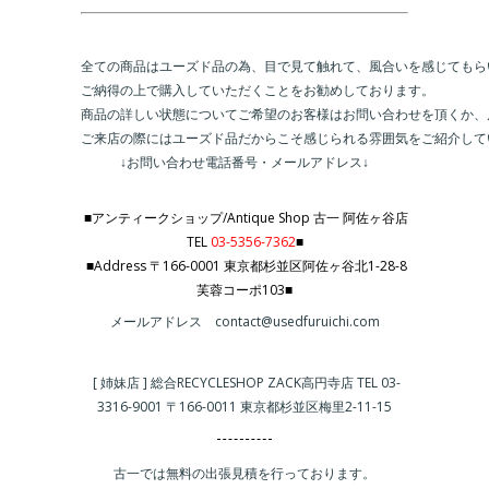
全ての商品はユーズド品の為、目で見て触れて、風合いを感じてもらい
ご納得の上で購入していただくことをお勧めしております。

商品の詳しい状態についてご希望のお客様はお問い合わせを頂くか、
ご来店の際にはユーズド品だからこそ感じられる雰囲気をご紹介して
↓お問い合わせ電話番号・メールアドレス↓
■アンティークショップ/Antique Shop 古一 阿佐ヶ谷店
TEL
03-5356-7362
■
■Address 〒166-0001 東京都杉並区阿佐ヶ谷北1-28-8
芙蓉コーポ103■
メールアドレス contact@usedfuruichi.com
[ 姉妹店 ] 総合RECYCLESHOP ZACK高円寺店 TEL 03-
3316-9001 〒166-0011 東京都杉並区梅里2-11-15
古一では無料の出張見積を行っております。