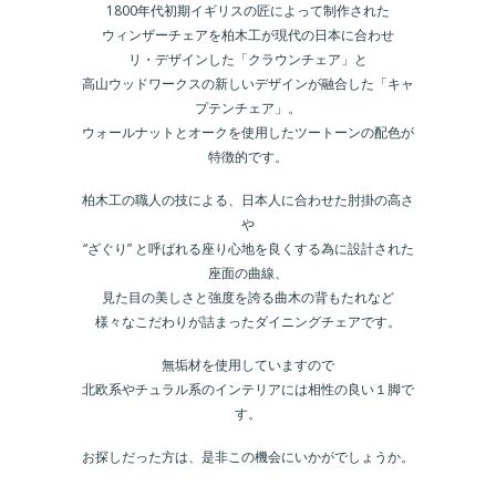
1800年代初期イギリスの匠によって制作された
ウィンザーチェアを柏木工が現代の日本に合わせ
リ・デザインした「クラウンチェア」と
高山ウッドワークスの新しいデザインが融合した「キャ
プテンチェア」。
ウォールナットとオークを使用したツートーンの配色が
特徴的です。
柏木工の職人の技による、日本人に合わせた肘掛の高さ
や
“ざぐり” と呼ばれる座り心地を良くする為に設計された
座面の曲線、
見た目の美しさと強度を誇る曲木の背もたれなど
様々なこだわりが詰まったダイニングチェアです。
無垢材を使用していますので
北欧系やチュラル系のインテリアには相性の良い１脚で
す。
お探しだった方は、是非この機会にいかがでしょうか。