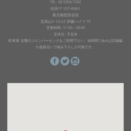
TEL : 03-5356-7362
住所:〒157-0061
東京都世田谷区
北烏山1-13-22 伊藤ハイツ 1F
営業時間 : 11:00～20:00
定休日 : 不定休
駐車場: 近隣のコインパーキングをご利用下さい。短時間であれば店鋪脇
の道路沿いで積み下ろしが可能です。