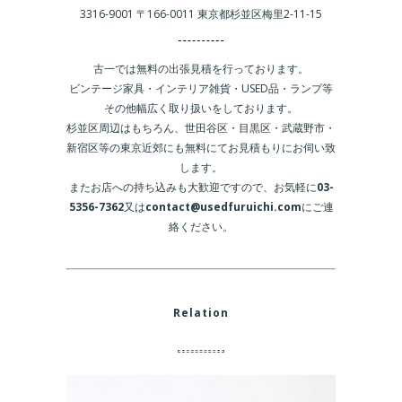
3316-9001 〒166-0011 東京都杉並区梅里2-11-15
古一では無料の出張見積を行っております。
ビンテージ家具・インテリア雑貨・USED品・ランプ等
その他幅広く取り扱いをしております。
杉並区周辺はもちろん、世田谷区・目黒区・武蔵野市・
新宿区等の東京近郊にも無料にてお見積もりにお伺い致
します。
またお店への持ち込みも大歓迎ですので、お気軽に
03-
5356-7362
又は
contact@usedfuruichi.com
にご連
絡ください。
Relation