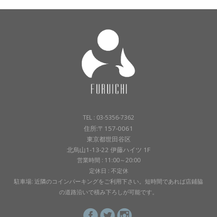
TEL : 03-5356-7362
住所:〒157-0061
東京都世田谷区
北烏山1-13-22 伊藤ハイツ 1F
営業時間 : 11:00～20:00
定休日 : 不定休
駐車場: 近隣のコインパーキングをご利用下さい。短時間であれば店鋪脇
の道路沿いで積み下ろしが可能です。