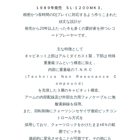
１９８９年発売 ＳＬ-１２００ＭＫ３。
精密かつ長時間のDJプレイに対応するよう作りこまれた
頑丈な設計が
発売から20年以上たった今も多くの愛好家を持つレコ
ードプレーヤーです。
主な特徴として
キャビネット上部はアルミダイカスト製，下部は 特殊
重量級ゴムという構造に加え，
内部に重量級のＴ.Ｎ.Ｒ.Ｃ
（Ｔｅｃｈｎｉｃｓ Ｎｏｎ Ｒｅｓｏｎａｎｃｅ Ｃ
ｏｍｐｏｕｎｄ）
を充填した３層のキャビネット構造。
アームの内部配線及び外部出力用フォノケーブル に無
酸素銅線を採用。
また、回転制御にクォーツシンセサイザ連続ピッチコン
トロール方式を
採用しており、クォーツロックをかけたまま±8％の範
囲でピッチを
連続的に変化させることが可能です。その他にも