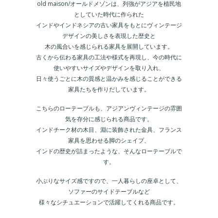
old maison/オールドメゾンは、列強がアジアを植民地
としていた時代に作られた
インドやインドネシアの古い家具をもとにヴィンテージ
デザインの美しさを表現した歴史と
木の風合いを感じられる家具を展開しています。
古くから伝わる家具の工法や様式を再現し、今の時代に
使いやすいサイズやデザインを取り入れ、
日々使うごとに木の質感と温かみを感じることができる
家具たちを作りだしています。
こちらのローテーブルも、アジアンヴィンテージの雰囲
気を存分に感じられる商品です。
インドチーク材の木目、淵に装飾された金具、フランス
家具を思わせる脚のシェイプ、
インドの歴史が詰まったような、そんなローテーブルで
す。
小ぶりなサイズ感ですので、一人暮らしの座卓として、
ソファーのサイドテーブルなど
様々なシチュエーションで活躍してくれる商品です。