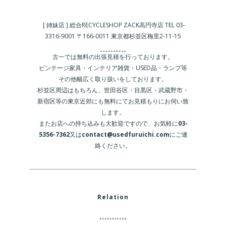
[ 姉妹店 ] 総合RECYCLESHOP ZACK高円寺店 TEL 03-
3316-9001 〒166-0011 東京都杉並区梅里2-11-15
古一では無料の出張見積を行っております。
ビンテージ家具・インテリア雑貨・USED品・ランプ等
その他幅広く取り扱いをしております。
杉並区周辺はもちろん、世田谷区・目黒区・武蔵野市・
新宿区等の東京近郊にも無料にてお見積もりにお伺い致
します。
またお店への持ち込みも大歓迎ですので、お気軽に
03-
5356-7362
又は
contact@usedfuruichi.com
にご連
絡ください。
Relation