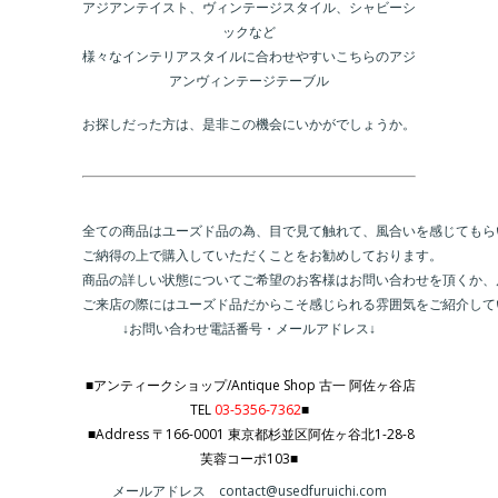
アジアンテイスト、ヴィンテージスタイル、シャビーシ
ックなど
様々なインテリアスタイルに合わせやすいこちらのアジ
アンヴィンテージテーブル
お探しだった方は、是非この機会にいかがでしょうか。
全ての商品はユーズド品の為、目で見て触れて、風合いを感じてもらい
ご納得の上で購入していただくことをお勧めしております。

商品の詳しい状態についてご希望のお客様はお問い合わせを頂くか、
ご来店の際にはユーズド品だからこそ感じられる雰囲気をご紹介して
↓お問い合わせ電話番号・メールアドレス↓
■アンティークショップ/Antique Shop 古一 阿佐ヶ谷店
TEL
03-5356-7362
■
■Address 〒166-0001 東京都杉並区阿佐ヶ谷北1-28-8
芙蓉コーポ103■
メールアドレス contact@usedfuruichi.com