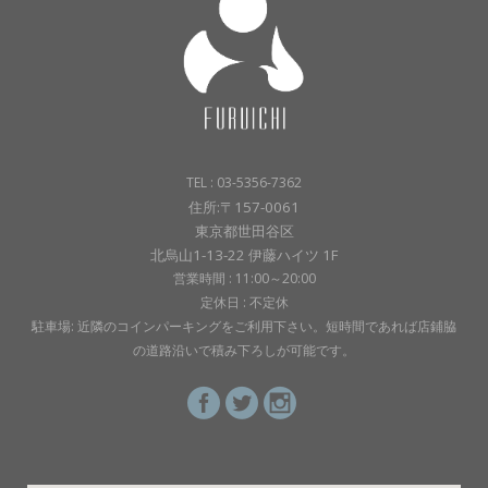
TEL : 03-5356-7362
住所:〒157-0061
東京都世田谷区
北烏山1-13-22 伊藤ハイツ 1F
営業時間 : 11:00～20:00
定休日 : 不定休
駐車場: 近隣のコインパーキングをご利用下さい。短時間であれば店鋪脇
の道路沿いで積み下ろしが可能です。