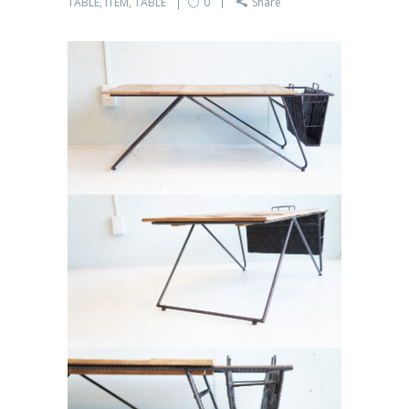
TABLE
,
ITEM
,
TABLE
0
Share