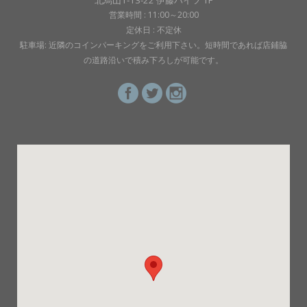
北烏山1-13-22 伊藤ハイツ 1F
営業時間 : 11:00～20:00
定休日 : 不定休
駐車場: 近隣のコインパーキングをご利用下さい。短時間であれば店鋪脇
の道路沿いで積み下ろしが可能です。