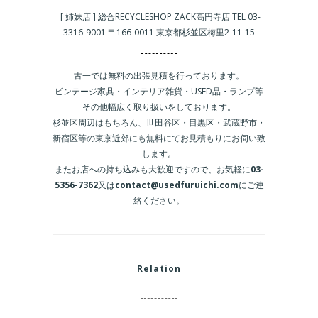
[ 姉妹店 ] 総合RECYCLESHOP ZACK高円寺店 TEL 03-
3316-9001 〒166-0011 東京都杉並区梅里2-11-15
古一では無料の出張見積を行っております。
ビンテージ家具・インテリア雑貨・USED品・ランプ等
その他幅広く取り扱いをしております。
杉並区周辺はもちろん、世田谷区・目黒区・武蔵野市・
新宿区等の東京近郊にも無料にてお見積もりにお伺い致
します。
またお店への持ち込みも大歓迎ですので、お気軽に
03-
5356-7362
又は
contact@usedfuruichi.com
にご連
絡ください。
Relation