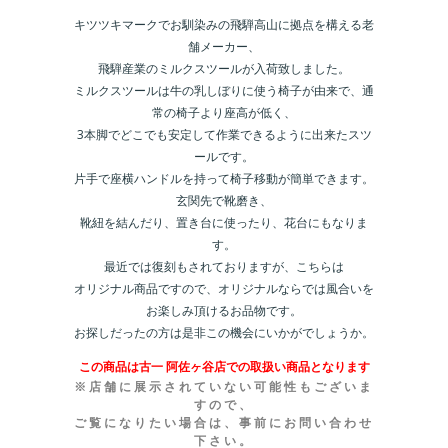
キツツキマークでお馴染みの飛騨高山に拠点を構える老
舗メーカー、
飛騨産業のミルクスツールが入荷致しました。
ミルクスツールは牛の乳しぼりに使う椅子が由来で、通
常の椅子より座高が低く、
3本脚でどこでも安定して作業できるように出来たスツ
ールです。
片手で座横ハンドルを持って椅子移動が簡単できます。
玄関先で靴磨き、
靴紐を結んだり、置き台に使ったり、花台にもなりま
す。
最近では復刻もされておりますが、こちらは
オリジナル商品ですので、オリジナルならでは風合いを
お楽しみ頂けるお品物です。
お探しだったの方は是非この機会にいかがでしょうか。
この商品は古一 阿佐ヶ谷店での取扱い商品となります
※店舗に展示されていない可能性もございま
すので、
ご覧になりたい場合は、事前にお問い合わせ
下さい。