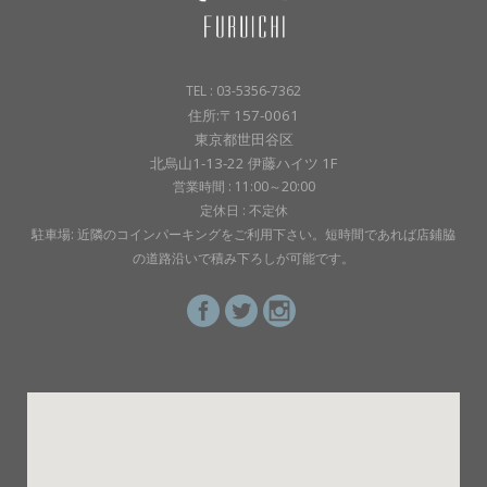
TEL : 03-5356-7362
住所:〒157-0061
東京都世田谷区
北烏山1-13-22 伊藤ハイツ 1F
営業時間 : 11:00～20:00
定休日 : 不定休
駐車場: 近隣のコインパーキングをご利用下さい。短時間であれば店鋪脇
の道路沿いで積み下ろしが可能です。