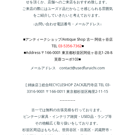
せを頂くか、店舗へのご来店をおすすめ致します。
ご来店の際にはユーズド品だからこそ感じられる雰囲気
をご紹介していきたいと考えております。
↓お問い合わせ電話番号・メールアドレス↓
■アンティークショップ/Antique Shop 古一 阿佐ヶ谷店
TEL
03-5356-7362
■
■Address 〒166-0001 東京都杉並区阿佐ヶ谷北1-28-8
芙蓉コーポ103■
メールアドレス contact@usedfuruichi.com
[ 姉妹店 ] 総合RECYCLESHOP ZACK高円寺店 TEL 03-
3316-9001 〒166-0011 東京都杉並区梅里2-11-15
古一では無料の出張見積を行っております。
ビンテージ家具・インテリア雑貨・USED品・ランプ等
その他幅広く取り扱いをしております。
杉並区周辺はもちろん、世田谷区・目黒区・武蔵野市・