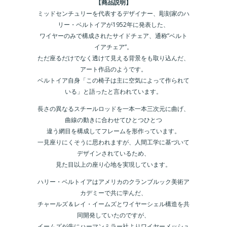
【商品説明】
ミッドセンチュリーを代表するデザイナー、彫刻家のハ
リー・ベルトイアが1952年に発表した、
ワイヤーのみで構成されたサイドチェア、通称”ベルト
イアチェア”。
ただ座るだけでなく透けて見える背景をも取り込んだ、
アート作品のようです。
ベルトイア自身「この椅子は主に空気によって作られて
いる」と語ったと言われています。
長さの異なるスチールロッドを一本一本三次元に曲げ、
曲線の動きに合わせてひとつひとつ
違う網目を構成してフレームを形作っています。
一見座りにくそうに思われますが、人間工学に基づいて
デザインされているため、
見た目以上の座り心地を実現しています。
ハリー・ベルトイアはアメリカのクランブルック美術ア
カデミーで共に学んだ、
チャールズ＆レイ・イームズとワイヤーシェル構造を共
同開発していたのですが、
イームズが先にハーマンミラー社よりワイヤーメッシュ