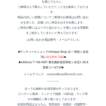
を感じてもらい、
ご納得の上で購入していただくことをお勧めしておりま
す。
商品の詳しい状態についてご希望のお客様はお問い合わ
せを頂くか、店舗へのご来店をおすすめ致します。
ご来店の際にはユーズド品だからこそ感じられる雰囲気
をご紹介していきたいと考えております。
↓お問い合わせ電話番号・メールアドレス↓
■アンティークショップ/Antique Shop 古一 阿佐ヶ谷店
TEL
03-5356-7362
■
■Address 〒166-0001 東京都杉並区阿佐ヶ谷北1-28-8
芙蓉コーポ103■
メールアドレス contact@usedfuruichi.com
古一では無料の出張見積を行っております。
ビンテージ家具・インテリア雑貨・USED品・ランプ等
その他幅広く取り扱いをしております。
杉並区周辺はもちろん、世田谷区・目黒区・武蔵野市・