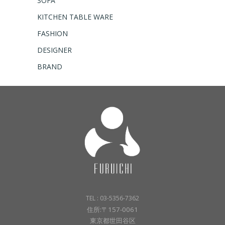
SOFA
KITCHEN TABLE WARE
FASHION
DESIGNER
BRAND
TEL : 03-5356-7362
住所:〒157-0061
東京都世田谷区