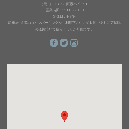
北烏山1-13-22 伊藤ハイツ 1F
営業時間 : 11:00～20:00
定休日 : 不定休
駐車場: 近隣のコインパーキングをご利用下さい。短時間であれば店鋪脇
の道路沿いで積み下ろしが可能です。