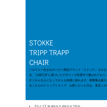
STOKKE
TRIPP TRAPP
CHAIR
ノルウェー生まれのベビー用品ブランド「ストッケ」小さな
る、”人間工学”に基づいたデザインで世界中で愛されてお
すぐから大人になってからも快適に座れます。耐重量は最大で
るこちらのトリップトラップ、お探しだった方は、是非この
【サイズ】W 46cm D 49cm H 79cm