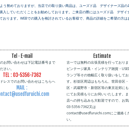
るよう努めておりますが、当店での取り扱い商品は、ユーズド品 デザイナーズ品の
購入していただくことをお勧めしております。ご来店の際にはユーズド品 デザイ
ております。WEBでの購入を検討されているお客様で、商品の詳細をご希望の方は
Tel · E-mail
Estimate
でのお問い合わせは下記電話番号まで
古一では無料の出張見積を行っておりま
ください。
ビンテージ家具・インテリア雑貨・USE
TEL : 03-5356-7362
ランプ等その他幅広く取り扱いをしてお
アドレスでのお問い合わせはこちらへ
す。杉並区周辺はもちろん、世田谷区・
MAIL :
区・武蔵野市・新宿区等の東京近郊にも
ntact@usedfuruichi.com
にてお見積もりにお伺いいたします。ま
店への持ち込みも大歓迎ですので、お気
03-5356-7362又は
contact@usedfuruichi.comにご連絡
い。