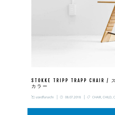
STOKKE TRIPP TRAPP CH
カラー
usedfuruichi
08.07.2018
CHAIR
,
CHILD
,
C