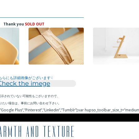
Thank you
SOLD OUT
ちらにも詳細画像がございます☟
Check the imege
展示されていない可能性もございますので、
りたい場合は、事前にお問い合わせ下さい。
Google Plus”,”Pinterest”,”Linkedin”,”Tumblr”);var hupso_toolbar_size_t=”medium
ARMTH AND TEXTURE