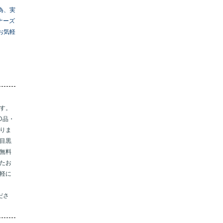
為、実
ナーズ
お気軽
す。
D品・
りま
目黒
無料
たお
軽に
くださ