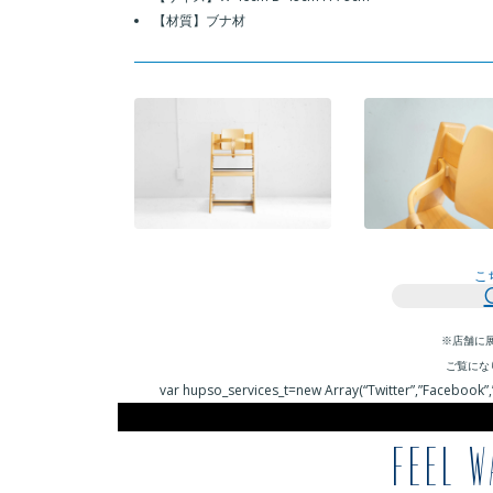
【材質】
ブナ
材
こ
※店舗に
ご覧にな
var hupso_services_t=new Array(“Twitter”,”Facebook”,”
FEEL W