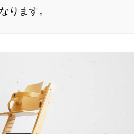
・ITEM
・SHOPPING-GUIDE
・REUSE
・NE