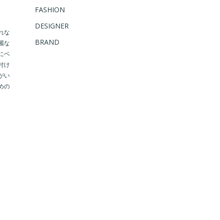
FASHION
DESIGNER
れな
BRAND
麗な
にベ
付け
がい
めの