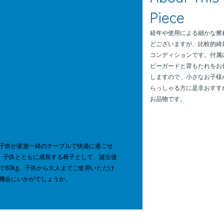
経年や使用による細かな擦
どございますが、比較的綺
コンディションです。付属
ビーガードと背もたれをお
しますので、小さなお子様
らっしゃる方に是非おすす
お品物です。
子供が家族一緒のテーブルで快適に過ごせ
り、子供とともに成長する椅子として、誕生後
80kg。子供から大人までご使用いただけ
機会にいかがでしょうか。