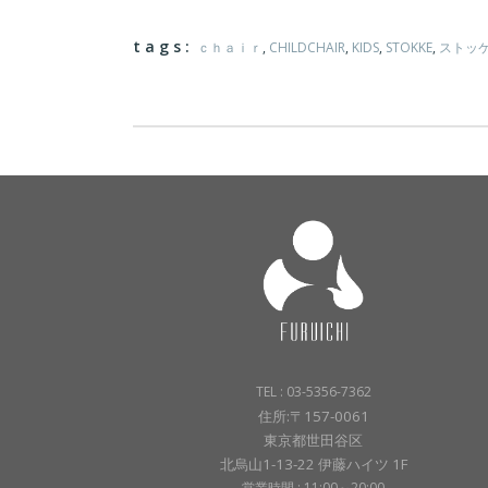
tags:
ｃｈａｉｒ
,
CHILDCHAIR
,
KIDS
,
STOKKE
,
ストッ
TEL : 03-5356-7362
住所:〒157-0061
東京都世田谷区
北烏山1-13-22 伊藤ハイツ 1F
営業時間 : 11:00～20:00