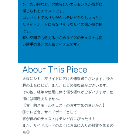
ン、丸い脚など、北欧らしいエッセンスが随所に
感じられるチェストです。
コンパクトでありながらもテレビ台やちょっとし
たサイドボードにもなりそうなサイズ感が魅力的
です。
狭い空間でも使える小さめサイズのチェストは使
い勝手の良い大人気アイテムです♪
天板にシミ、左サイドに欠けの修復跡ございます。後ろ
脚の土台にヒビ、また、ヒビの修復跡がございます。
その他、経年や使用に伴う傷や擦れがございますが、使
用には問題ありません。
【古一的スモールチェストのおすすめの使いかた】
①テレビ台、サイドボードとして
背が低めのチェストはテレビ台にぴったり！
また、サイドボードのようにお気に入りの雑貨を飾るの
も◎