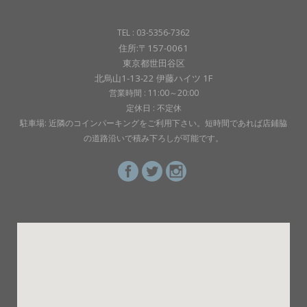
TEL : 03-5356-7362
住所:〒157-0061
東京都世田谷区
北烏山1-13-22 伊藤ハイツ 1F
営業時間 : 11:00～20:00
定休日 : 不定休
駐車場: 近隣のコインパーキングをご利用下さい。短時間であれば店鋪脇
の道路沿いで積み下ろしが可能です。