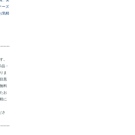
ナーズ
お気軽
す。
D品・
りま
目黒
無料
たお
軽に
くださ