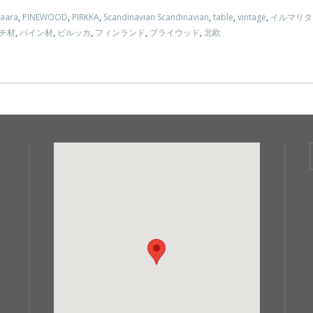
vaara
,
PINEWOOD
,
PIRKKA
,
Scandinavian Scandinavian
,
table
,
vintage
,
イルマリタ
チ材
,
パイン材
,
ピルッカ
,
フィンランド
,
プライウッド
,
北欧