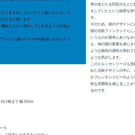
界の名だたる巨匠のもとに
をしていたという経歴を持
になりますが、コンパクトに使いたいという
す。
ただけると思います。
そのため、彼のデザインに
一層あたたかく演出してくれるようで心地よ
国の北欧フィンランドらし
いうものが基本にありなが
”
アトリエ
”
感がデスクや作業台にもぴったり
も、他の国の要素を感じさ
ような独自の感性が表れて
ような気がします。
このピルッカシリーズも洗
れた北欧デザインの中に、
かフレンチシャビーのよう
朴な雰囲気を感じることが
るのです。
から付け根まで 幅 50cm
ァーラ
上、ご注文へおすすみください。