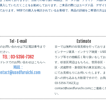
購入していただくことをお勧めしております。ご来店の際にはユーズド品 デザイ
ております。WEBでの購入を検討されているお客様で、商品の詳細をご希望の方は
Tel · E-mail
Estimate
でのお問い合わせは下記電話番号まで
古一では無料の出張見積を行っておりま
ください。
ビンテージ家具・インテリア雑貨・USE
TEL : 03-5356-7362
ランプ等その他幅広く取り扱いをしてお
アドレスでのお問い合わせはこちらへ
す。杉並区周辺はもちろん、世田谷区・
MAIL :
区・武蔵野市・新宿区等の東京近郊にも
ntact@usedfuruichi.com
にてお見積もりにお伺いいたします。ま
店への持ち込みも大歓迎ですので、お気
03-5356-7362又は
contact@usedfuruichi.comにご連絡
い。