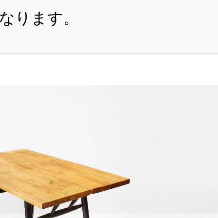
・ITEM
・SHOPPING-GUIDE
・REUSE
・NE