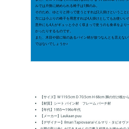
ルでは片側に納められる椅子は
1
脚のみ。
そのため、ゆとりと持って使うとすれば
2
人掛けということ
方には小ぶりの椅子を用意すれば
4
人掛けとしてもお使いい
意外にも
4
人がギュッと小さく収まって使うのも食卓をより
かったりするものです。
また、木目や節に味のあるパイン材が放つなんとも言えない
ではないでしょうか
♪
【サイズ】W 119.5cm D 70.5cm H 68cm 脚の付け根
【材質】シート パイン材 フレーム バーチ材
【年代】1955〜196o年代
【メーカー】Laukaan puu
【デザイナー】Ilmari Tapiovaara/イルマリ・タピオヴ
※脚の取り外しができませんので搬入経路をお確かめの