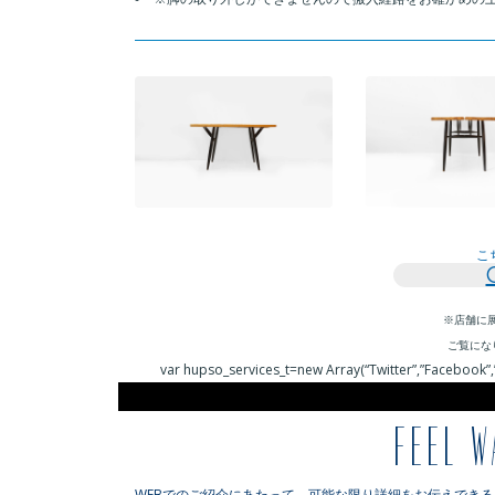
こ
※店舗に
ご覧にな
var hupso_services_t=new Array(“Twitter”,”Facebook”,”
FEEL W
WEBでのご紹介にあたって、可能な限り詳細をお伝えでき