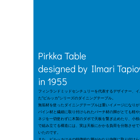
Pirkka Table
designed by Ilmari Tapi
in 1955
フィンランドミッドセンチュリーを代表するデザイナー、イ
た
”
ピルッカ
”
シリーズのダイニングテーブル。
無垢材を使ったダイニングテーブルは重いイメージになりが
パイン材と繊細に取り付けられたバーチ材の脚がとても軽や
ネジを一切使わずに木製のダボで天板を繋ぎ止めたり、小枝
で組み立てる構造には、実は天板にかかる負荷を分散させて
いたのです。
また、ピルッカはその特徴的な脚がかなり内側に取り付けら