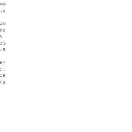
師事
ちま
は母
さと
ら
せる
いる
練さ
どこ
な素
でき