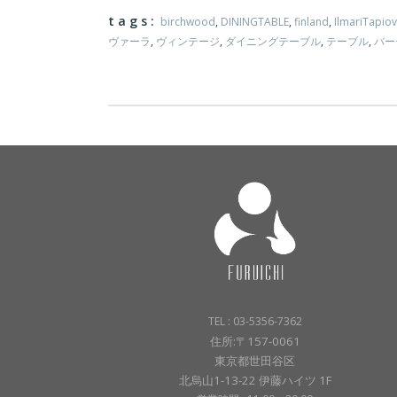
tags:
birchwood
,
DININGTABLE
,
finland
,
IlmariTapio
ヴァーラ
,
ヴィンテージ
,
ダイニングテーブル
,
テーブル
,
バー
TEL : 03-5356-7362
住所:〒157-0061
東京都世田谷区
北烏山1-13-22 伊藤ハイツ 1F