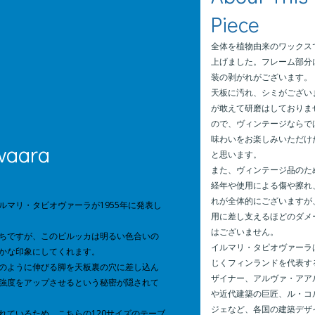
全体を植物由来のワックス
上げました。フレーム部分
装の剥がれがございます。
天板に汚れ、シミがござい
が敢えて研磨はしておりま
ので、ヴィンテージならで
味わいをお楽しみいただけ
ovaara
と思います。
また、ヴィンテージ品のた
経年や使用による傷や擦れ
れが全体的にございますが
ルマリ・タピオヴァーラが
1955
年に発表し
用に差し支えるほどのダメ
はございません。
ちですが、このピルッカは明るい色合いの
イルマリ・タピオヴァーラ
かな印象にしてくれます。
じくフィンランドを代表す
のように伸びる脚を天板裏の穴に差し込ん
ザイナー、アルヴァ・アア
強度をアップさせるという秘密が隠されて
や近代建築の巨匠、ル・コ
ジェなど、各国の建築デザ
れているため、こちらの
120
サイズのテーブ