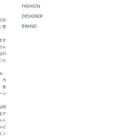
FASHION
DESIGNER
で仕
BRAND
に塗
ます
せん
はの
たら
め、
、汚
、使
ージ
は同
るデ
ルト
ルビ
イン