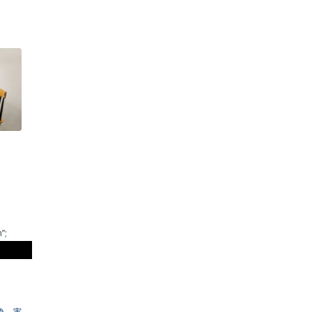
”;
為、実